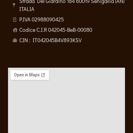
Strada Del Giardino 184 60019 Senigallia (AN)
ITALIA
P.IVA 02988090425
Codice C.I.R 042045-BeB-00080
CIN : IT042045B4V893KSV