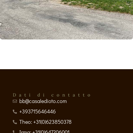
Dati di contatto
bb@casaledioto.com
+393715646446
Theo: +31(0)623850378
Irma: +31(0)647206001