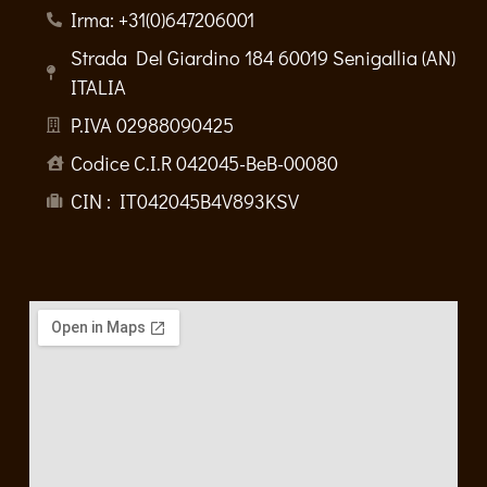
Irma: +31(0)647206001
Strada Del Giardino 184 60019 Senigallia (AN)
ITALIA
P.IVA 02988090425
Codice C.I.R 042045-BeB-00080
CIN : IT042045B4V893KSV