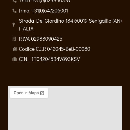
Theo: +31(0)623850378
Irma: +31(0)647206001
Strada Del Giardino 184 60019 Senigallia (AN)
ITALIA
P.IVA 02988090425
Codice C.I.R 042045-BeB-00080
CIN : IT042045B4V893KSV