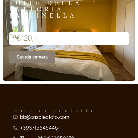
SUITE DELLA
FATTORIA
FALCINELLA
16 m2
Da
€120,-
Guarda camera
Dati di contatto
bb@casaledioto.com
+393715646446