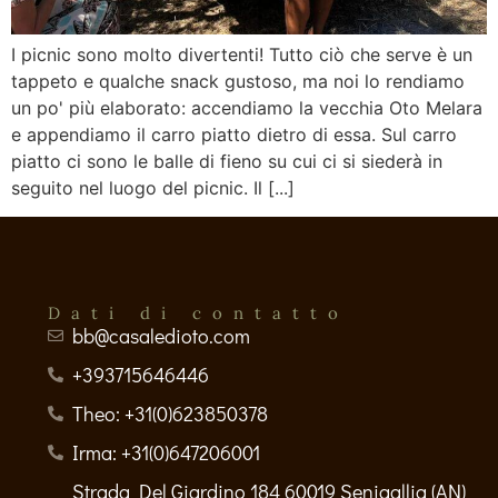
I picnic sono molto divertenti! Tutto ciò che serve è un
tappeto e qualche snack gustoso, ma noi lo rendiamo
un po' più elaborato: accendiamo la vecchia Oto Melara
e appendiamo il carro piatto dietro di essa. Sul carro
piatto ci sono le balle di fieno su cui ci si siederà in
seguito nel luogo del picnic. Il [...]
Dati di contatto
bb@casaledioto.com
+393715646446
Theo: +31(0)623850378
Irma: +31(0)647206001
Strada Del Giardino 184 60019 Senigallia (AN)