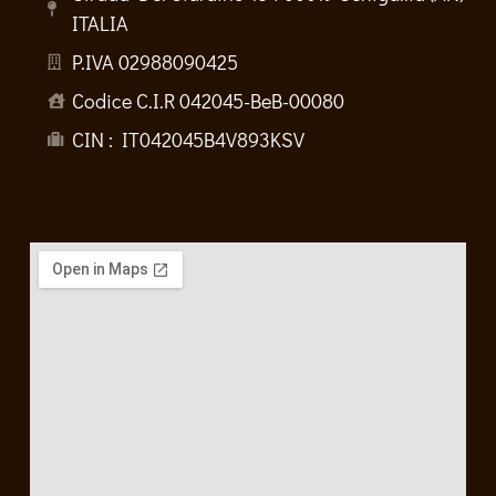
ITALIA
P.IVA 02988090425
Codice C.I.R 042045-BeB-00080
CIN : IT042045B4V893KSV