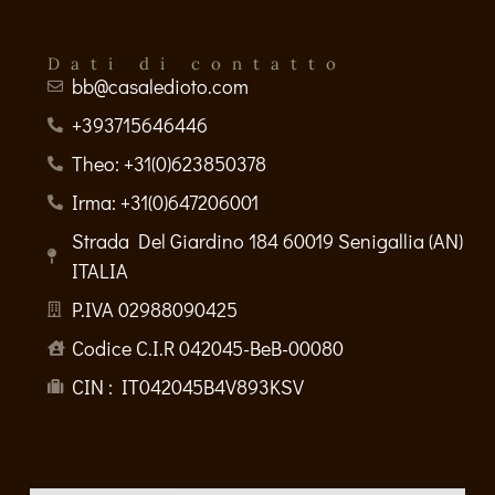
Dati di contatto
bb@casaledioto.com
+393715646446
Theo: +31(0)623850378
Irma: +31(0)647206001
Strada Del Giardino 184 60019 Senigallia (AN)
ITALIA
P.IVA 02988090425
Codice C.I.R 042045-BeB-00080
CIN : IT042045B4V893KSV