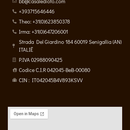
bb@casaledioto.com
+393715646446
Theo: +31(0)623850378
Irma: +31(0)647206001
Strada Del Giardino 184 60019 Senigallia (AN)
ITALIË
P.IVA 02988090425
Codice C.I.R 042045-BeB-00080
CIN : IT042045B4V893KSVV