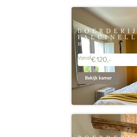
BOERDERIJ
FALCINEL
16 m2
Vanaf
€120,-
Bekijk kamer