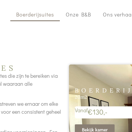
Boerderijsuites
Onze B&B
Ons verhaa
TES
es die zijn te bereiken via
al waaraan alle
BOERDERI
20m2
streven we ernaar om elke
Vanaf
€130,-
 voor een consistent geheel
Bekijk kamer
rdige voorzieningen. Een