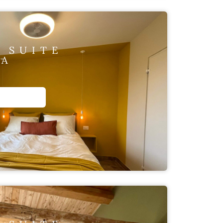
 SUITE
LA