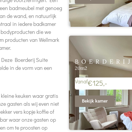
, een badmeubel met genoeg
aan de wand, en natuurlijk
entraal in iedere badkamer
n bodyproducten die we
um producten van Wellmark
amer.
. Deze Boerderij Suite
BOERDERIJ
elde in de vorm van een
20m2
Vanaf
€125,-
n kleine keuken waar gratis
Bekijk kamer
ze gasten als wij even niet
ekker vers kopje koffie of
 bar waar onze gasten op
den om te proosten op