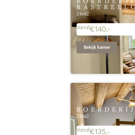
BOERDERIJ
RASTRELL
24m2
Vanaf
€140,-
Bekijk kamer
BOERDERIJ
24m2
Vanaf
€135,-