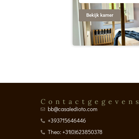
Bekijk kamer
Contactgegeven
bb@casaledioto.com
+393715646446
Theo: +31(0)623850378