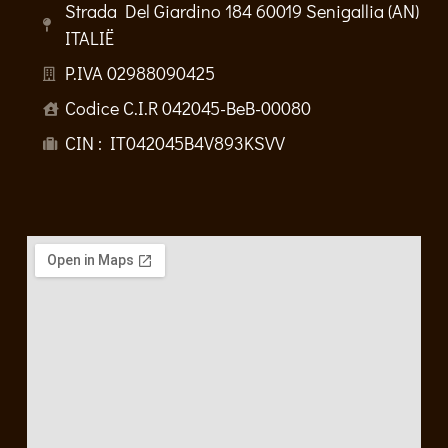
Strada Del Giardino 184 60019 Senigallia (AN)
ITALIË
P.IVA 02988090425
Codice C.I.R 042045-BeB-00080
CIN : IT042045B4V893KSVV