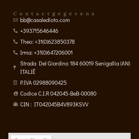
Contactgegevens
bb@casaledioto.com
+393715646446
Theo: +31(0)623850378
Irma: +31(0)647206001
Strada Del Giardino 184 60019 Senigallia (AN)
ITALIË
P.IVA 02988090425
Codice C.I.R 042045-BeB-00080
CIN : IT042045B4V893KSVV