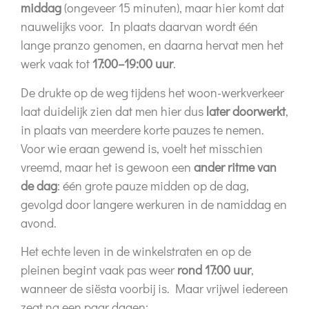
middag
(ongeveer 15 minuten), maar hier komt dat
nauwelijks voor. In plaats daarvan wordt één
lange pranzo genomen, en daarna hervat men het
werk vaak tot
17:00–19:00 uur
.
De drukte op de weg tijdens het woon-werkverkeer
laat duidelijk zien dat men hier dus
later doorwerkt
,
in plaats van meerdere korte pauzes te nemen.
Voor wie eraan gewend is, voelt het misschien
vreemd, maar het is gewoon een
ander ritme van
de dag
: één grote pauze midden op de dag,
gevolgd door langere werkuren in de namiddag en
avond.
Het echte leven in de winkelstraten en op de
pleinen begint vaak pas weer
rond 17:00 uur
,
wanneer de siësta voorbij is. Maar vrijwel iedereen
zegt na een paar dagen: